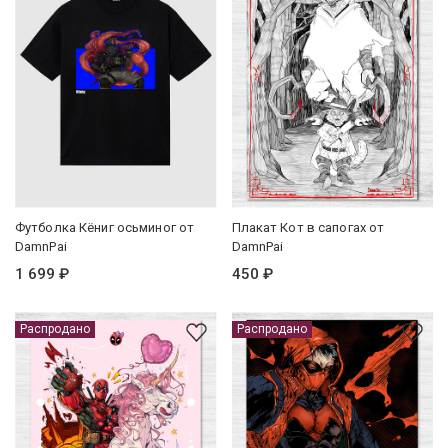
Футболка Кёниг осьминог от
Плакат Кот в сапогах от
DamnPai
DamnPai
1 699 ₽
450 ₽
Распродано
Распродано