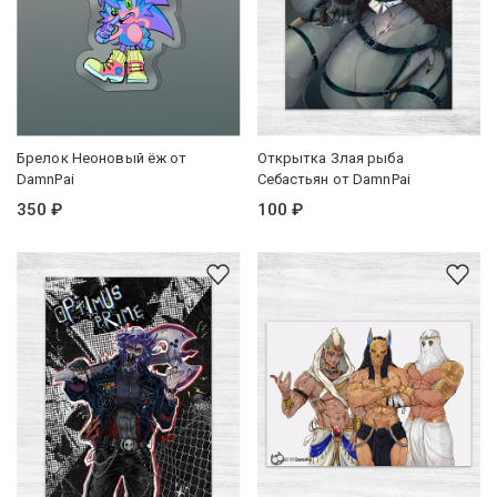
Брелок Неоновый ёж от
Открытка Злая рыба
DamnPai
Себастьян от DamnPai
350 ₽
100 ₽