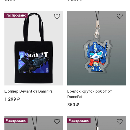
Распродано
Шоппер Deviant от DamnPai
Брелок Крутой робот от
DamnPai
1 299 ₽
350 ₽
Распродано
Распродано