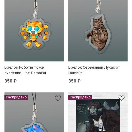
Брелок Роботы тоже
Брелок Серьезный Лукас от
счастливы от DamnPai
DamnPai
350 ₽
350 ₽
Распродано
Распродано