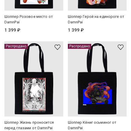
Шоппер Розовое место от
Шоппер Герой на единороге от
DamnPai
DamnPai
1 399 ₽
1 399 ₽
Распродано
Распродано
Шоппер Жизнь проносится
Шоппер Кёниг осьминог от
перед глазами от DamnPai
DamnPai