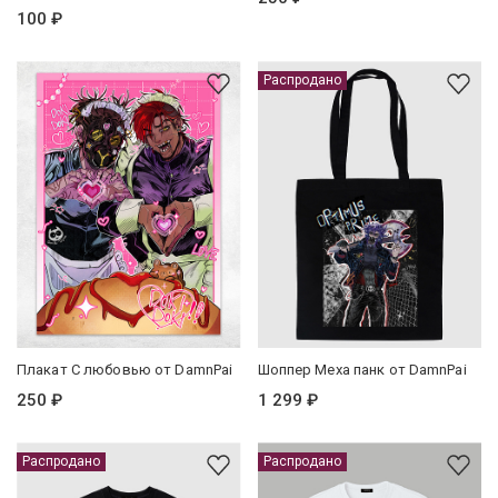
100 ₽
Распродано
Плакат С любовью от DamnPai
Шоппер Меха панк от DamnPai
250 ₽
1 299 ₽
Распродано
Распродано