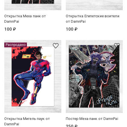
Открытка Меха панк от
Открытка Египетские воители
DamnPai
от DamnPai
100 ₽
100 ₽
Распродано
Открытка Мигель паук от
Постер Меха панк от DamnPai
DamnPai
250 ₽