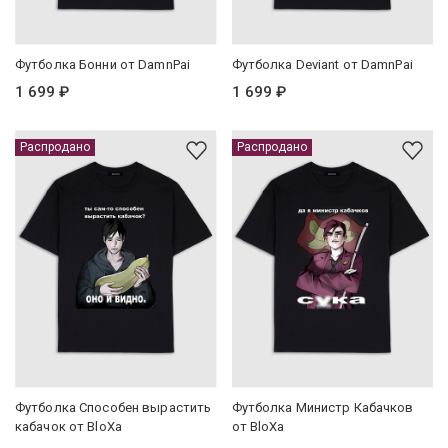
Футболка Бонни от DamnPai
Футболка Deviant от DamnPai
1 699 ₽
1 699 ₽
Распродано
Распродано
Футболка Способен вырастить
Футболка Министр Кабачков
кабачок от BloXa
от BloXa