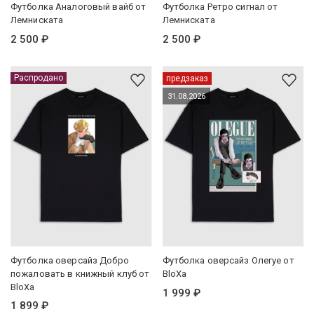
Футболка Аналоговый вайб от
Футболка Ретро сигнал от
Лемниската
Лемниската
2 500 ₽
2 500 ₽
Распродано
предзаказ
31.08.2026
Футболка оверсайз Добро
Футболка оверсайз Олегуе от
пожаловать в книжный клуб от
BloXa
BloXa
1 999 ₽
1 899 ₽