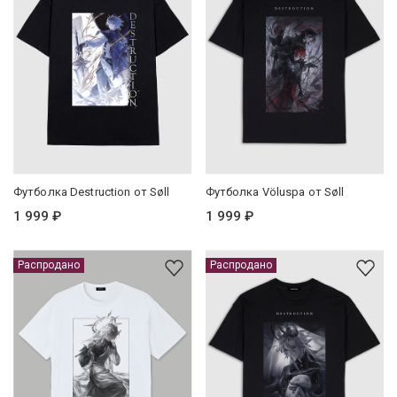
Футболка Destruction от Søll
Футболка Völuspa от Søll
1 999 ₽
1 999 ₽
Распродано
Распродано