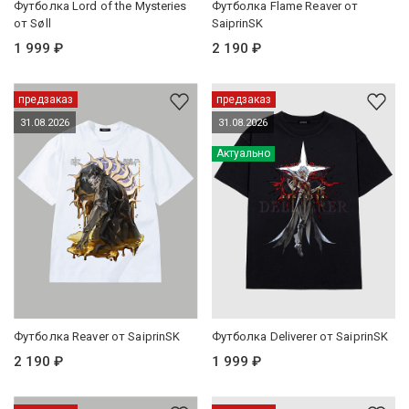
Футболка Lord of the Mysteries
Футболка Flame Reaver от
от Søll
SaiprinSK
1 999 ₽
2 190 ₽
предзаказ
предзаказ
31.08.2026
31.08.2026
Актуально
Футболка Reaver от SaiprinSK
Футболка Deliverer от SaiprinSK
2 190 ₽
1 999 ₽