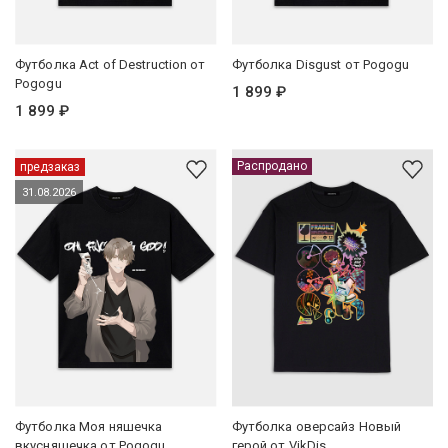
Футболка Act of Destruction от
Футболка Disgust от Pogogu
Pogogu
1 899 ₽
1 899 ₽
Распродано
предзаказ
31.08.2026
Футболка Моя няшечка
Футболка оверсайз Новый
вкусняшечка от Pogogu
герой от VikDis