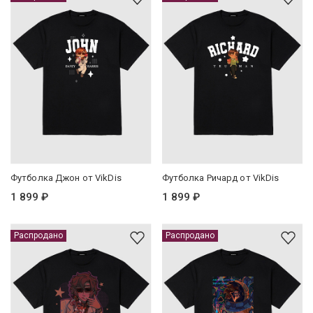
Футболка Джон от VikDis
Футболка Ричард от VikDis
1 899 ₽
1 899 ₽
Распродано
Распродано