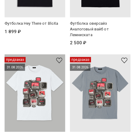
Футболка Hey There от BloXa
Футболка оверсайз
Аналоговый вайб от
1 899 ₽
Лемниската
2 500 ₽
предзаказ
предзаказ
31.08.2026
31.08.2026