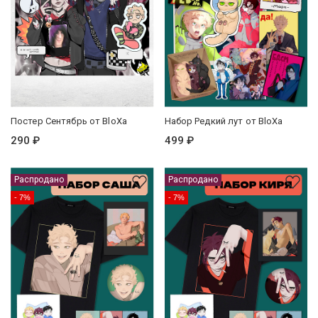
Постер Сентябрь от BloXa
Набор Редкий лут от BloXa
290 ₽
499 ₽
Распродано
Распродано
- 7%
- 7%