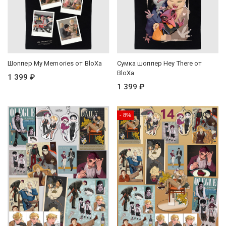
Шоппер My Memories от BloXa
Сумка шоппер Hey There от
BloXa
1 399 ₽
1 399 ₽
- 8%