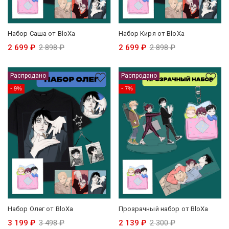
Набор Саша от BloXa
Набор Киря от BloXa
2 699 ₽
2 898 ₽
2 699 ₽
2 898 ₽
Распродано
Распродано
- 9%
- 7%
Набор Олег от BloXa
Прозрачный набор от BloXa
3 199 ₽
3 498 ₽
2 139 ₽
2 300 ₽