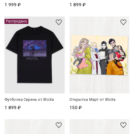
1 999 ₽
1 899 ₽
Распродано
Футболка Сирень от BloXa
Открытка Март от BloXa
1 899 ₽
150 ₽