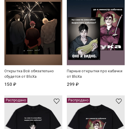
Открытка Всё обязательно
Парные открытки про кабачки
сбудется от BloXa
от BloXa
150 ₽
299 ₽
Распродано
Распродано