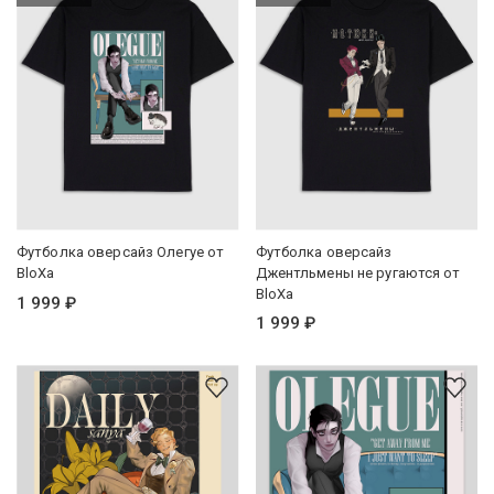
Футболка оверсайз Олегуе от
Футболка оверсайз
BloXa
Джентльмены не ругаются от
BloXa
1 999 ₽
1 999 ₽