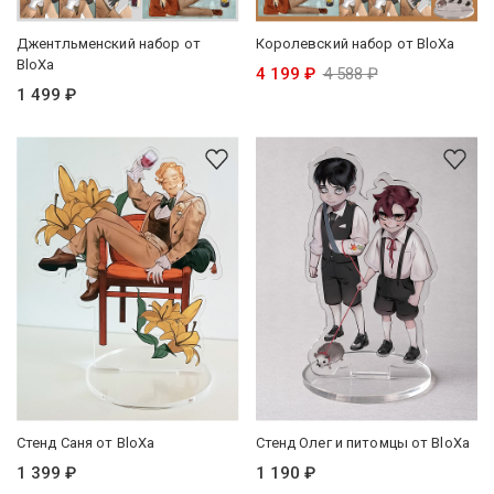
Джентльменский набор от
Королевский набор от BloXa
BloXa
4 199 ₽
4 588 ₽
1 499 ₽
Стенд Саня от BloXa
Стенд Олег и питомцы от BloXa
1 399 ₽
1 190 ₽