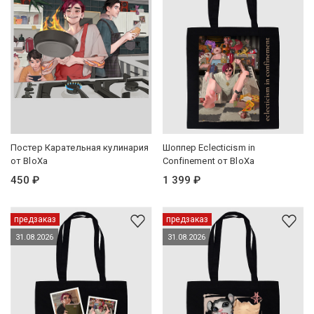
Постер Карательная кулинария
Шоппер Eclecticism in
от BloXa
Confinement от BloXa
450 ₽
1 399 ₽
предзаказ
предзаказ
31.08.2026
31.08.2026