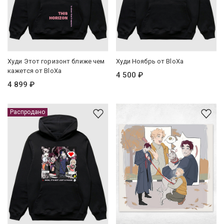
Худи Этот горизонт ближе чем
Худи Ноябрь от BloXa
кажется от BloXa
4 500 ₽
4 899 ₽
Распродано