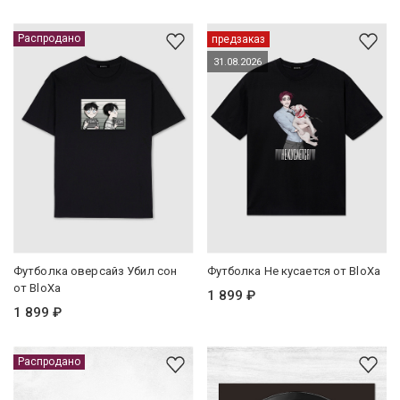
Распродано
предзаказ
31.08.2026
Футболка оверсайз Убил сон
Футболка Не кусается от BloXa
от BloXa
1 899 ₽
1 899 ₽
Распродано