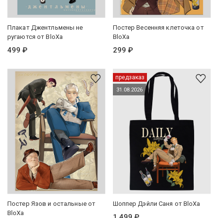
Плакат Джентльмены не
Постер Весенняя клеточка от
ругаются от BloXa
BloXa
499 ₽
299 ₽
предзаказ
31.08.2026
Постер Язов и остальные от
Шоппер Дэйли Саня от BloXa
BloXa
1 499 ₽