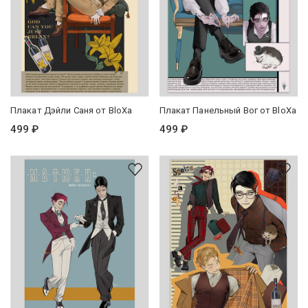
Плакат Дэйли Саня от BloXa
Плакат Панельный Вог от BloXa
499 ₽
499 ₽