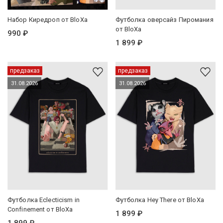
Набор Киредроп от BloXa
Футболка оверсайз Пиромания
от BloXa
990 ₽
1 899 ₽
предзаказ
предзаказ
31.08.2026
31.08.2026
Футболка Eclecticism in
Футболка Hey There от BloXa
Confinement от BloXa
1 899 ₽