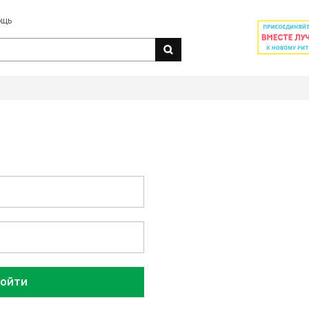
ощь
ойти