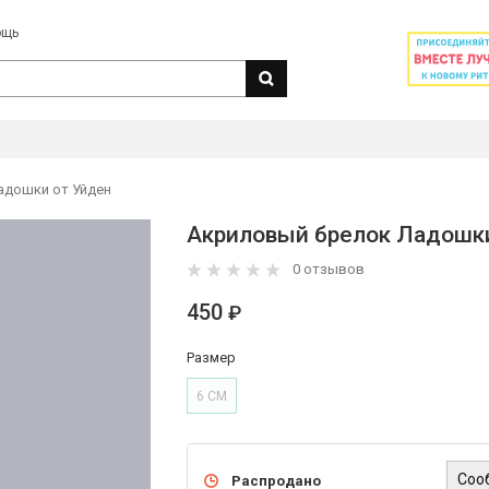
ощь
адошки от Уйден
Акриловый брелок Ладошки
0 отзывов
450
₽
Размер
6 СМ
Соо
Распродано