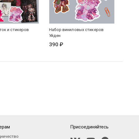
ток и стикеров
Набор виниловых стикеров
Постер
Уйден
от Уйд
390 ₽
249 ₽
ерам
Присоединяйтесь
дничество