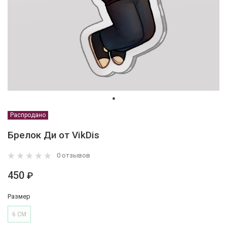
Распродано
Брелок Ди от VikDis
0 отзывов
450
₽
Размер
6 СМ