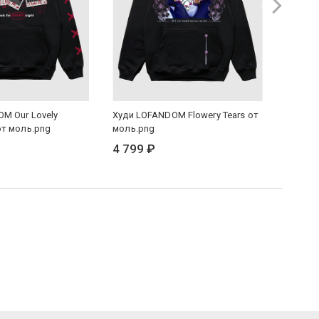
M Our Lovely
Худи LOFANDOM Flowery Tears от
Шоппер
от моль.png
моль.png
Photog
4 799 ₽
1 399