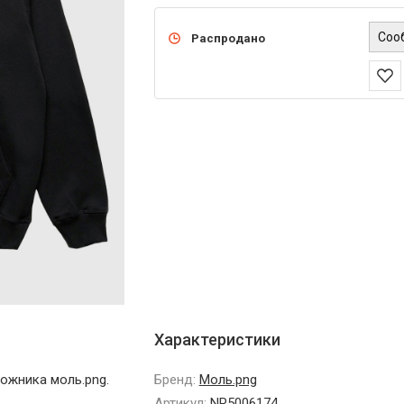
Соо
Распродано
Характеристики
дожника моль.png.
Бренд:
Моль.png
Артикул:
NR5006174