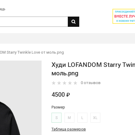
ощь
M Starry Twinkle Love от моль.png
Худи LOFANDOM Starry Twin
моль.png
0 отзывов
4500
₽
Размер
S
M
L
XL
Таблица размеров