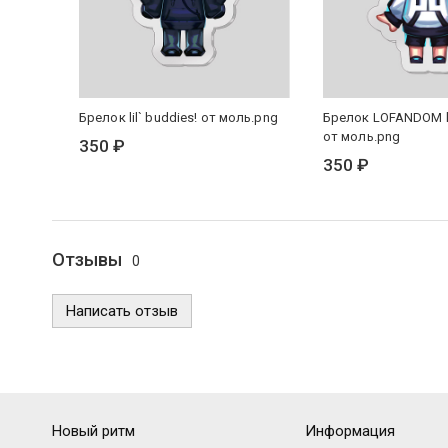
Брелок lil` buddies! от моль.png
Брелок LOFANDOM li
от моль.png
350 ₽
350 ₽
Отзывы
0
Написать отзыв
Новый ритм
Информация