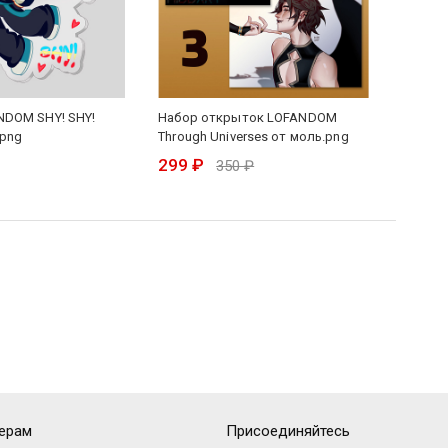
NDOM SHY! SHY!
Набор открыток LOFANDOM
Набор 
.png
Through Universes от моль.png
in Gray
299 ₽
299 ₽
350 ₽
ерам
Присоединяйтесь