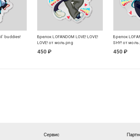
l` buddies!
Брелок LOFANDOM LOVE! LOVE!
Брелок LOFA
LOVE! от моль.png
SHY! от моль
450 ₽
450 ₽
Сервис
Партн