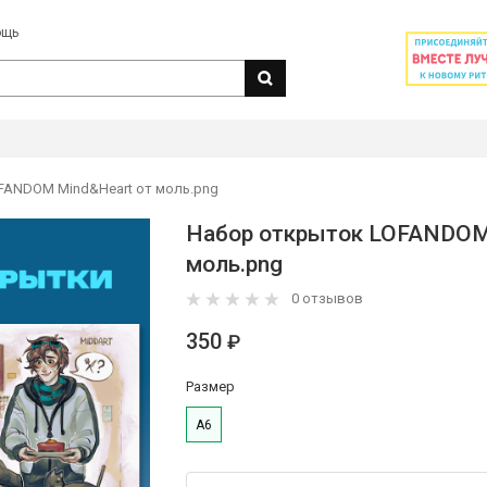
ощь
FANDOM Mind&Heart от моль.png
Набор открыток LOFANDOM
моль.png
0 отзывов
350
₽
Размер
А6