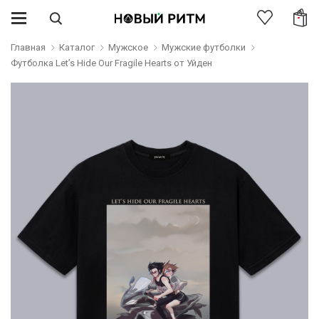
Главная
Каталог
Мужское
Мужские футболки
Футболка Let’s Hide Our Fragile Hearts от Уйден