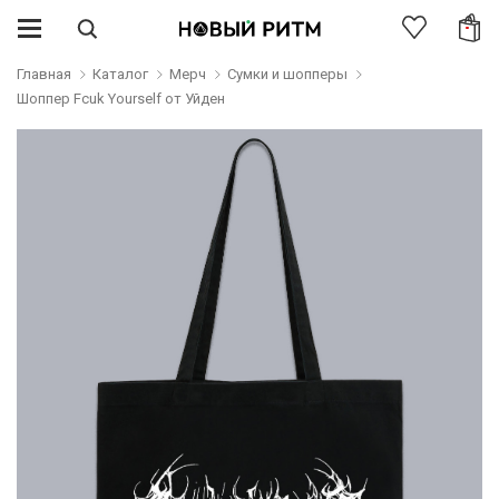
Главная
Каталог
Мерч
Сумки и шопперы
Шоппер Fcuk Yourself от Уйден