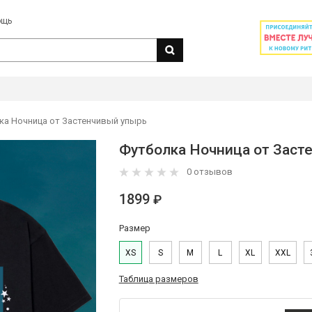
ощь
ка Ночница от Застенчивый упырь
Футболка Ночница от Заст
0 отзывов
1899
₽
Размер
XS
S
M
L
XL
XXL
Таблица размеров