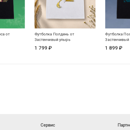
са от
Футболка Полдень от
Футболка По
Застенчивый упырь
Застенчивый
1 799 ₽
1 899 ₽
Сервис
Партн