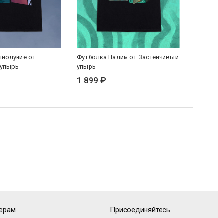
лнолуние от
Футболка Налим от Застенчивый
Сумка 
 упырь
упырь
Застен
1 899 ₽
1 399
ерам
Присоединяйтесь