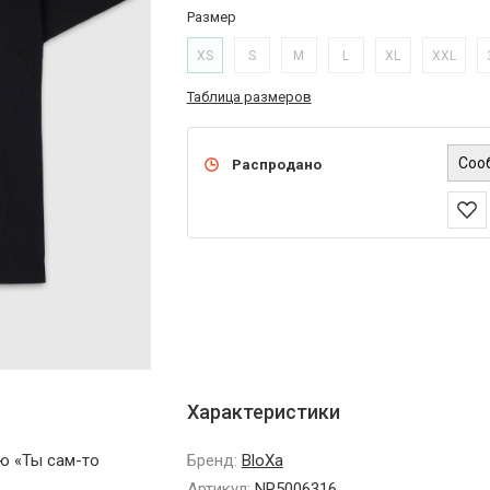
Размер
XS
S
M
L
XL
XXL
Таблица размеров
Соо
Распродано
Характеристики
ю «Ты сам-то
Бренд:
BloXa
Артикул:
NR5006316