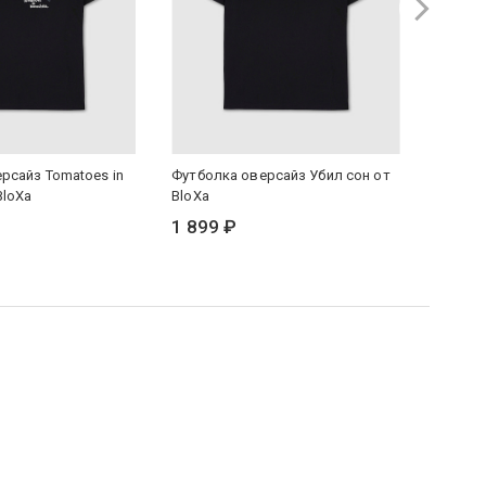
рсайз Tomatoes in
Футболка оверсайз Убил сон от
Футбол
BloXa
BloXa
1 899
1 899 ₽