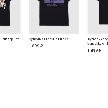
 Сентябрь от
Футболка Сирень от BloXa
Футболка ове
banochka от 
1 899 ₽
1 899 ₽