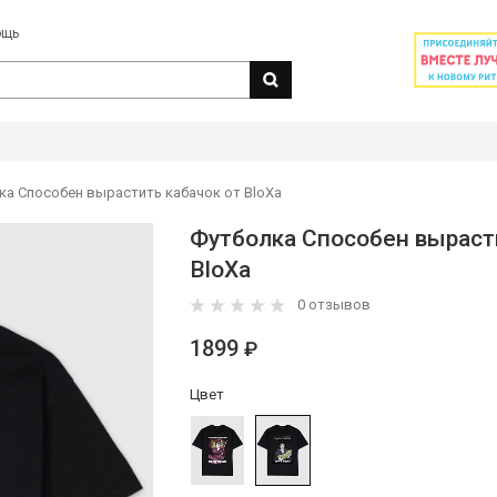
ощь
ка Способен вырастить кабачок от BloXa
Футболка Способен вырасти
BloXa
0 отзывов
1899
₽
Цвет