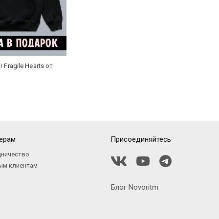
r Fragile Hearts от
ерам
Присоединяйтесь
дничество
ым клиентам
Блог Novoritm