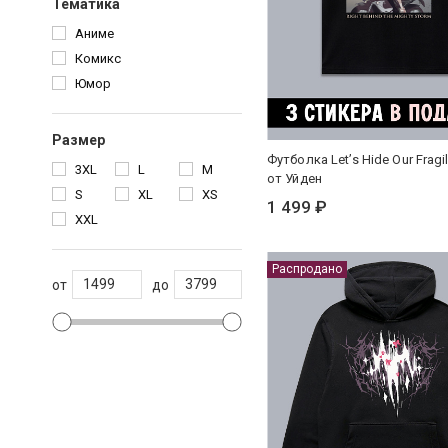
Тематика
Аниме
Комикс
Юмор
Размер
Футболка Let’s Hide Our Fragi
3XL
L
M
от Уйден
S
XL
XS
1 499 ₽
XXL
Распродано
от
до