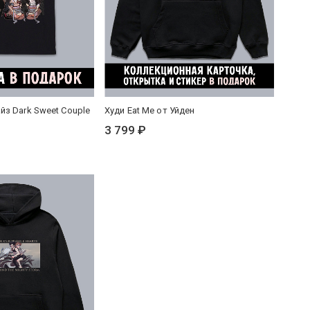
йз Dark Sweet Couple
Худи Eat Me от Уйден
3 799 ₽