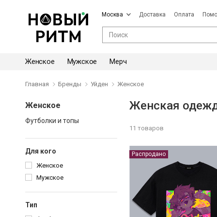
Москва
Доставка
Оплата
Пом
Женское
Мужское
Мерч
Главная
Бренды
Уйден
Женское
Женская одежд
Женское
Футболки и топы
11 товаров
Для кого
Распродано
Женское
Мужское
Тип