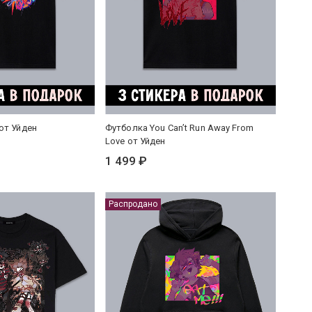
от Уйден
Футболка You Can’t Run Away From
Love от Уйден
1 499 ₽
Распродано