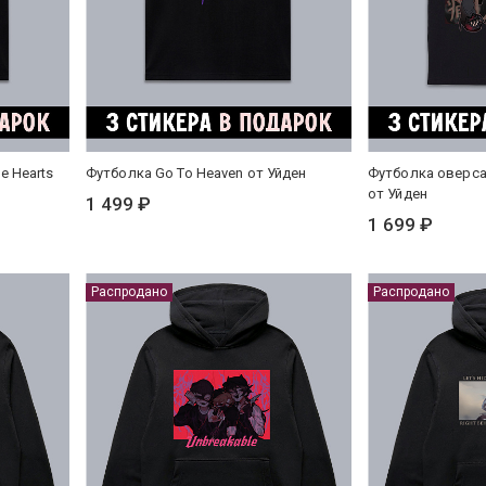
le Hearts
Футболка Go To Heaven от Уйден
Футболка оверса
от Уйден
1 499 ₽
1 699 ₽
Распродано
Распродано