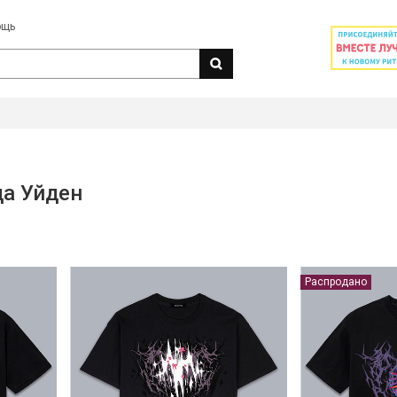
ощь
а Уйден
Распродано