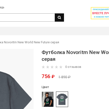
ощь
а Novoritm New World New Future серая
Футболка Novoritm New Wor
серая
0 отзывов
756
₽
1 890 ₽
Цвет