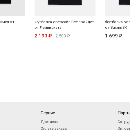
имся от
Футболка оверсайз Всё пройдет
Футболка ове
от Лемниската
от SaiprinSK
2 190 ₽
1 699 ₽
2 500 ₽
Сервис
Партн
Доставка
Сотру
Оплата заказа
Оптов