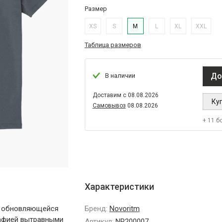
Размер
XS
S
M
L
XL
XXL
Таблица размеров
До
В наличии
Доставим с 08.08.2026
Куп
Самовывоз
08.08.2026
+ 11 б
Характеристики
м обновляющейся
Бренд:
Novoritm
рафией вытравными
Артикул:
NR200007